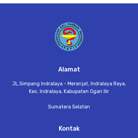
e
t
a
il
Alamat
JL.Simpang Indralaya - Meranjat, Indralaya Raya,
Kec. Indralaya, Kabupaten Ogan Ilir
Sumatera Selatan
Kontak