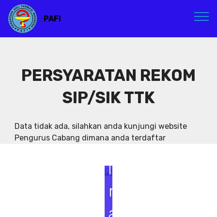
PAFI
PERSYARATAN REKOM
SIP/SIK TTK
S
e
Data tidak ada, silahkan anda kunjungi website
Pengurus Cabang dimana anda terdaftar
m
i
n
a